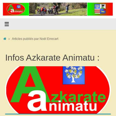
Passer
au
contenu
Accueil
Articles publiés par Noël Errecart
Infos Azkarate Animatu :