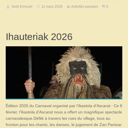
Noël Errecart
11 mars 2026
Activités passées
0
Ihauteriak 2026
Édition 2026 du Carnaval organisé par l’Ikastola d’Ascarat : Ce 6
février, l’Ikastola d’Ascarat nous a offert un magnifique spectacle
carnavalesque.Défilé à travers les rues du village, tous au
fronton pour les chants, les danses, le jugement de Zan Pantzar