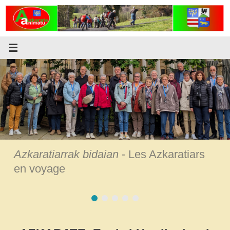
Passer
au
contenu
Azkaratiarrak bidaian
- Les Azkaratiars
en voyage