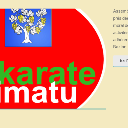
Assembl
présidé
moral d
activité
adhérent
Bazta
Lire 