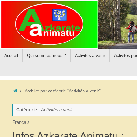
Passer
au
contenu
Passer
Accueil
Qui sommes-nous ?
Activités à venir
Activités p
au
contenu
Accueil
Archive par catégorie "Activités à venir"
Catégorie :
Activités à venir
Français
Infos Azkarate Animatu :