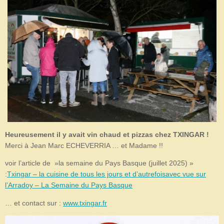
Heureusement il y avait vin chaud et pizzas chez TXINGAR !
Merci à Jean Marc ECHEVERRIA … et Madame !!
voir l’article de »la semaine du Pays Basque (juillet 2025) »
:
Txingar – la cuisine de tous les jours et d’autrefoisavec vue sur
l’Arradoy – La Semaine du Pays Basque
… et contact sur :
www.txingar.fr