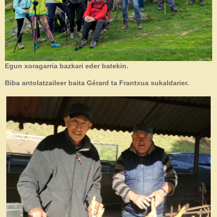
Egun xoragarria bazkari eder batekin.
Biba antolatzaileer baita Gérard ta Frantxua sukaldarier.