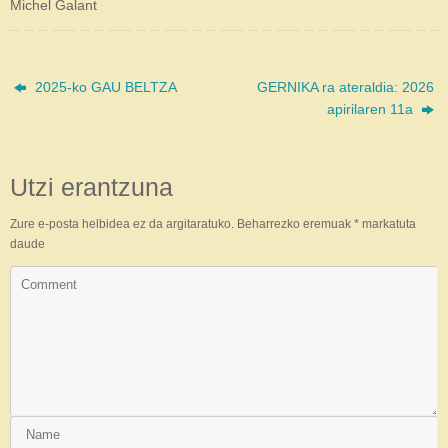
Michel Galant
2025-ko GAU BELTZA
GERNIKA ra ateraldia: 2026
apirilaren 11a
Utzi erantzuna
Zure e-posta helbidea ez da argitaratuko.
Beharrezko eremuak
*
markatuta
daude