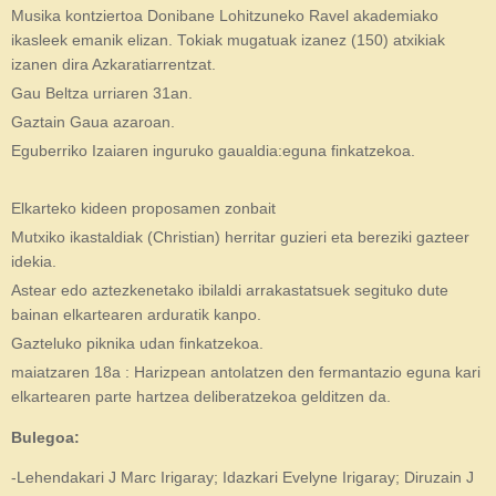
Musika kontziertoa Donibane Lohitzuneko Ravel akademiako
ikasleek emanik elizan. Tokiak mugatuak izanez (150) atxikiak
izanen dira Azkaratiarrentzat.
Gau Beltza urriaren 31an.
Gaztain Gaua azaroan.
Eguberriko Izaiaren inguruko gaualdia:eguna finkatzekoa.
Elkarteko kideen proposamen zonbait
Mutxiko ikastaldiak (Christian) herritar guzieri eta bereziki gazteer
idekia.
Astear edo aztezkenetako ibilaldi arrakastatsuek segituko dute
bainan elkartearen arduratik kanpo.
Gazteluko piknika udan finkatzekoa.
maiatzaren 18a : Harizpean antolatzen den fermantazio eguna kari
elkartearen parte hartzea deliberatzekoa gelditzen da.
Bulegoa:
-Lehendakari J Marc Irigaray; Idazkari Evelyne Irigaray; Diruzain J